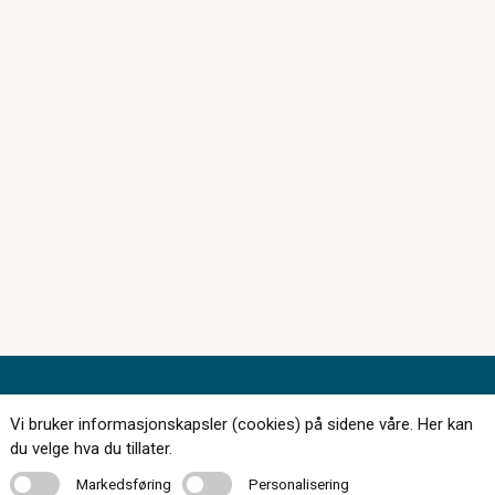
Kontakt oss
Vi bruker informasjonskapsler (cookies) på sidene våre. Her kan
du velge hva du tillater.
Markedsføring
Personalisering
Markedsføring
Personalisering